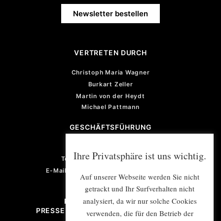
Newsletter bestellen
VERTRETEN DURCH
Christoph Maria Wagner
Burkart Zeller
Martin von der Heydt
Michael Pattmann
GESCHÄFTSFÜHRUNG
Violetta von der Heydt
Ihre Privatsphäre ist uns wichtig.
Telefon: +49 (0) 201 922 77 67
E-Mail: violetta.vonderheydt@e-mex.de
Auf unserer Webseite werden Sie nicht
getrackt und Ihr Surfverhalten nicht
analysiert, da wir nur solche Cookies
PROJEKTMANAGEMENT/
PRESSE- UND ÖFFENTLICHKEITSARBEIT
verwenden, die für den Betrieb der