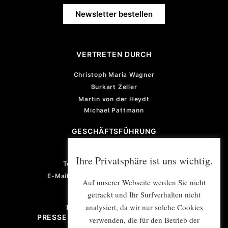
Newsletter bestellen
VERTRETEN DURCH
Christoph Maria Wagner
Burkart Zeller
Martin von der Heydt
Michael Pattmann
GESCHÄFTSFÜHRUNG
Violetta von der Heydt
Ihre Privatsphäre ist uns wichtig.
Telefon: +49 (0) 201 922 77 67
E-Mail: violetta.vonderheydt@e-mex.de
Auf unserer Webseite werden Sie nicht
getrackt und Ihr Surfverhalten nicht
analysiert, da wir nur solche Cookies
PROJEKTMANAGEMENT/
PRESSE- UND ÖFFENTLICHKEITSARBEIT
verwenden, die für den Betrieb der