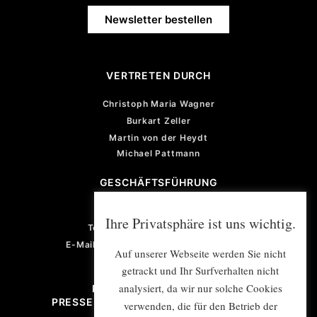
Newsletter bestellen
VERTRETEN DURCH
Christoph Maria Wagner
Burkart Zeller
Martin von der Heydt
Michael Pattmann
GESCHÄFTSFÜHRUNG
Violetta von der Heydt
Ihre Privatsphäre ist uns wichtig.
Telefon: +49 (0) 201 922 77 67
E-Mail: violetta.vonderheydt@e-mex.de
Auf unserer Webseite werden Sie nicht
getrackt und Ihr Surfverhalten nicht
analysiert, da wir nur solche Cookies
PROJEKTMANAGEMENT/
PRESSE- UND ÖFFENTLICHKEITSARBEIT
verwenden, die für den Betrieb der