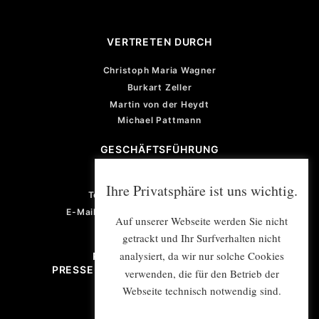
VERTRETEN DURCH
Christoph Maria Wagner
Burkart Zeller
Martin von der Heydt
Michael Pattmann
GESCHÄFTSFÜHRUNG
Violetta von der Heydt
Ihre Privatsphäre ist uns wichtig.
Telefon: +49 (0) 201 922 77 67
E-Mail: violetta.vonderheydt@e-mex.de
Auf unserer Webseite werden Sie nicht
getrackt und Ihr Surfverhalten nicht
analysiert, da wir nur solche Cookies
PROJEKTMANAGEMENT/
PRESSE- UND ÖFFENTLICHKEITSARBEIT
verwenden, die für den Betrieb der
Webseite technisch notwendig sind.
E-Mail: info@e-mex.de