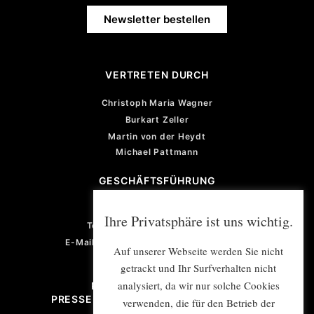
Newsletter bestellen
VERTRETEN DURCH
Christoph Maria Wagner
Burkart Zeller
Martin von der Heydt
Michael Pattmann
GESCHÄFTSFÜHRUNG
Violetta von der Heydt
Ihre Privatsphäre ist uns wichtig.
Telefon: +49 (0) 201 922 77 67
E-Mail: violetta.vonderheydt@e-mex.de
Auf unserer Webseite werden Sie nicht
getrackt und Ihr Surfverhalten nicht
analysiert, da wir nur solche Cookies
PROJEKTMANAGEMENT/
PRESSE- UND ÖFFENTLICHKEITSARBEIT
verwenden, die für den Betrieb der