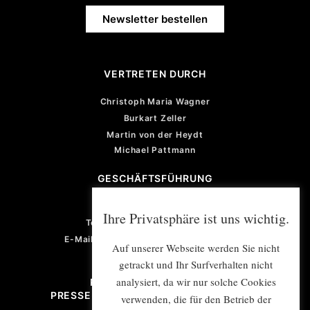
Newsletter bestellen
VERTRETEN DURCH
Christoph Maria Wagner
Burkart Zeller
Martin von der Heydt
Michael Pattmann
GESCHÄFTSFÜHRUNG
Violetta von der Heydt
Ihre Privatsphäre ist uns wichtig.
Telefon: +49 (0) 201 922 77 67
E-Mail: violetta.vonderheydt@e-mex.de
Auf unserer Webseite werden Sie nicht
getrackt und Ihr Surfverhalten nicht
analysiert, da wir nur solche Cookies
PROJEKTMANAGEMENT/
PRESSE- UND ÖFFENTLICHKEITSARBEIT
verwenden, die für den Betrieb der