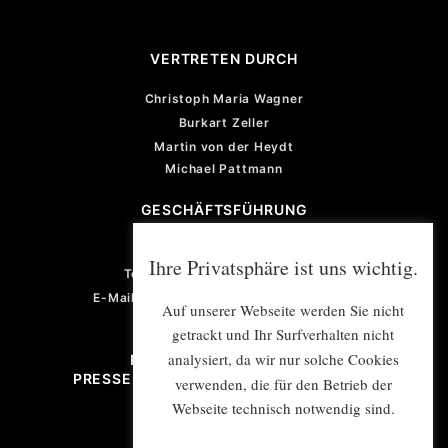
VERTRETEN DURCH
Christoph Maria Wagner
Burkart Zeller
Martin von der Heydt
Michael Pattmann
GESCHÄFTSFÜHRUNG
Violetta von der Heydt
Ihre Privatsphäre ist uns wichtig.
Telefon: +49 (0) 201 922 77 67
E-Mail: violetta.vonderheydt@e-mex.de
Auf unserer Webseite werden Sie nicht
getrackt und Ihr Surfverhalten nicht
analysiert, da wir nur solche Cookies
PROJEKTMANAGEMENT/
PRESSE- UND ÖFFENTLICHKEITSARBEIT
verwenden, die für den Betrieb der
Webseite technisch notwendig sind.
E-Mail: info@e-mex.de