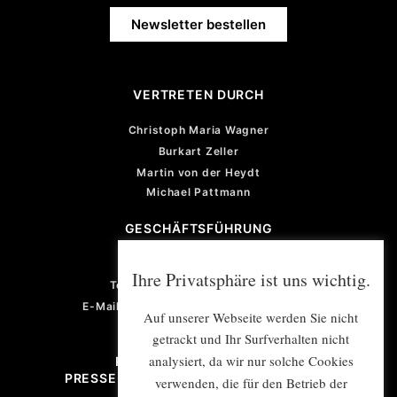
Newsletter bestellen
VERTRETEN DURCH
Christoph Maria Wagner
Burkart Zeller
Martin von der Heydt
Michael Pattmann
GESCHÄFTSFÜHRUNG
Violetta von der Heydt
Ihre Privatsphäre ist uns wichtig.
Telefon: +49 (0) 201 922 77 67
E-Mail: violetta.vonderheydt@e-mex.de
Auf unserer Webseite werden Sie nicht
getrackt und Ihr Surfverhalten nicht
analysiert, da wir nur solche Cookies
PROJEKTMANAGEMENT/
PRESSE- UND ÖFFENTLICHKEITSARBEIT
verwenden, die für den Betrieb der