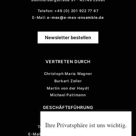
Telefon: +49 (0) 201 922 77 67
E-Mail:
e-mex@e-mex-ensemble.de
Newsletter bestellen
VERTRETEN DURCH
Christoph Maria Wagner
Burkart Zeller
Martin von der Heydt
Michael Pattmann
GESCHÄFTSFÜHRUNG
Violetta von der Heydt
Ihre Privatsphäre ist uns wichtig.
Telefon: +49 (0) 201 922 77 67
E-Mail: violetta.vonderheydt@e-mex.de