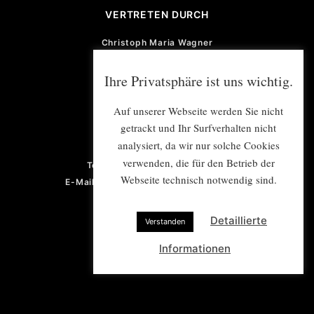
VERTRETEN DURCH
Christoph Maria Wagner
Burkart Zeller
Martin von der Heydt
Ihre Privatsphäre ist uns wichtig.
Michael Pattmann
Auf unserer Webseite werden Sie nicht
GESCHÄFTSFÜHRUNG
getrackt und Ihr Surfverhalten nicht
analysiert, da wir nur solche Cookies
Violetta von der Heydt
verwenden, die für den Betrieb der
Telefon: +49 (0) 201 922 77 67
Webseite technisch notwendig sind.
E-Mail: violetta.vonderheydt@e-mex.de
Detaillierte
Verstanden
Informationen
PROJEKTMANAGEMENT/