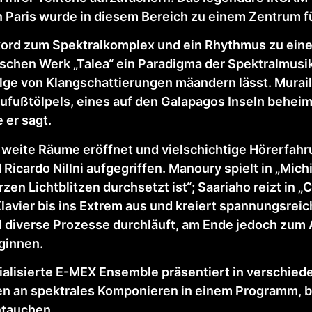
n Paris wurde in diesem Bereich zu einem Zentrum 
Akkord zum Spektralkomplex und ein Rhythmus zu ein
nischen Werk „Talea“ ein Paradigma der Spektralmusi
ge von Klangschattierungen mäandern lässt. Murail s
ufußtölpels, eines auf den Galapagos Inseln beheim
 er sagt.
e weite Räume eröffnet und vielschichtige Hörerfah
Ricardo Nillni aufgegriffen. Manoury spielt in „Michi
kurzen Lichtblitzen durchsetzt ist“; Saariaho reizt in
lavier bis ins Extrem aus und kreiert spannungsreich
ial diverse Prozesse durchläuft, am Ende jedoch zu
ginnen.
ialisierte E-MEX Ensemble präsentiert in verschi
n an spektrales Komponieren in einem Programm, b
ntauchen.