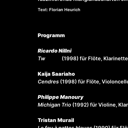
Text: Florian Heurich
Programm
Ricardo Nillni
Tw
ist I-V
(1998) für Flöte, Klarinette
Kaija Saariaho
Cendres
(1998) für Flöte, Violoncell
Philippe Manoury
Michigan Trio
(1992) für Violine, Kla
Tristan Murail
Le fou à pattes bleues
(1990) für Flö