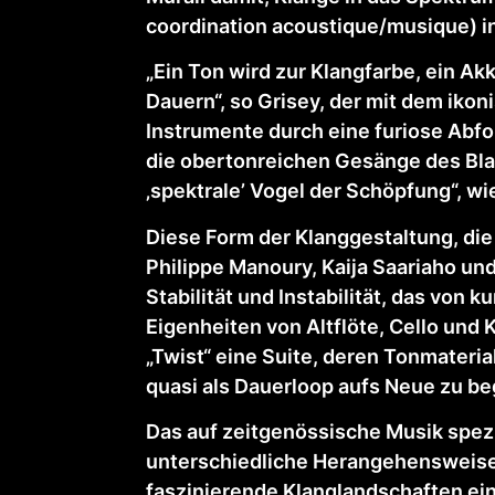
coordination acoustique/musique) i
„Ein Ton wird zur Klangfarbe, ein 
Dauern“, so Grisey, der mit dem iko
Instrumente durch eine furiose Abfol
die obertonreichen Gesänge des Bla
‚spektrale’ Vogel der Schöpfung“, wie
Diese Form der Klanggestaltung, di
Philippe Manoury, Kaija Saariaho und 
Stabilität und Instabilität, das von 
Eigenheiten von Altflöte, Cello und K
„Twist“ eine Suite, deren Tonmater
quasi als Dauerloop aufs Neue zu be
Das auf zeitgenössische Musik spez
unterschiedliche Herangehensweise
faszinierende Klanglandschaften ei