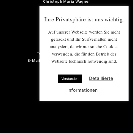
Christoph Maria Wagner
Burkart Zeller
Martin von der Heydt
Ihre Privatsphäre ist uns wichtig.
Michael Pattmann
Auf unserer Webseite werden Sie nicht
GESCHÄFTSFÜHRUNG
getrackt und Ihr Surfverhalten nicht
analysiert, da wir nur solche Cookies
Violetta von der Heydt
verwenden, die für den Betrieb der
Telefon: +49 (0) 201 922 77 67
Webseite technisch notwendig sind.
E-Mail: violetta.vonderheydt@e-mex.de
Detaillierte
Verstanden
Informationen
PROJEKTMANAGEMENT/
PRESSE- UND ÖFFENTLICHKEITSARBEIT
E-Mail: info@e-mex.de