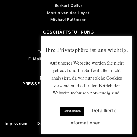
Burkart Zeller
Martin von der Heydt
Michael Pattmann
GESCHÄFTSFÜHRUNG
Violetta von der Heydt
Ihre Privatsphäre ist uns wichtig.
Telefon: +49 (0) 201 922 77 67
E-Mail: violetta.vonderheydt@e-mex.de
Auf unserer Webseite werden Sie nicht
getrackt und Ihr Surfverhalten nicht
analysiert, da wir nur solche Cookies
PROJEKTMANAGEMENT/
PRESSE- UND ÖFFENTLICHKEITSARBEIT
verwenden, die für den Betrieb der
Webseite technisch notwendig sind.
E-Mail: info@e-mex.de
Detaillierte
Verstanden
Informationen
Impressum
Datenschutz
Copyright © E-MEX e.V. 2026