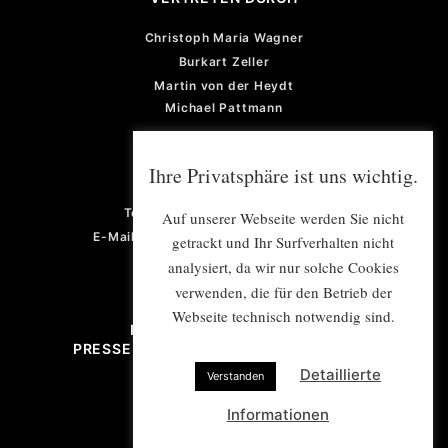
Christoph Maria Wagner
Burkart Zeller
Martin von der Heydt
Michael Pattmann
GESCHÄFTSFÜHRUNG
Ihre Privatsphäre ist uns wichtig.
Violetta von der Heydt
Telefon: +49 (0) 201 922 77 67
Auf unserer Webseite werden Sie nicht
E-Mail: violetta.vonderheydt@e-mex.de
getrackt und Ihr Surfverhalten nicht
analysiert, da wir nur solche Cookies
verwenden, die für den Betrieb der
Webseite technisch notwendig sind.
PROJEKTMANAGEMENT/
PRESSE- UND ÖFFENTLICHKEITSARBEIT
Detaillierte
Verstanden
E-Mail: info@e-mex.de
Informationen