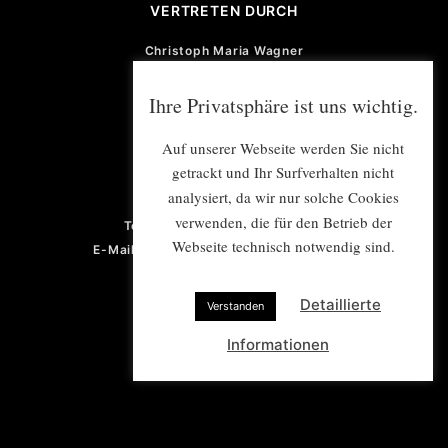
VERTRETEN DURCH
Christoph Maria Wagner
Burkart Zeller
Martin von der Heydt
Ihre Privatsphäre ist uns wichtig.
Michael Pattmann
Auf unserer Webseite werden Sie nicht
GESCHÄFTSFÜHRUNG
getrackt und Ihr Surfverhalten nicht
analysiert, da wir nur solche Cookies
Violetta von der Heydt
verwenden, die für den Betrieb der
Telefon: +49 (0) 201 922 77 67
Webseite technisch notwendig sind.
E-Mail: violetta.vonderheydt@e-mex.de
Detaillierte
Verstanden
Informationen
PROJEKTMANAGEMENT/
PRESSE- UND ÖFFENTLICHKEITSARBEIT