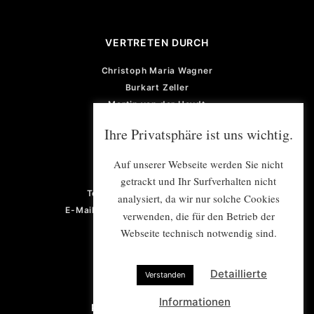
VERTRETEN DURCH
Christoph Maria Wagner
Burkart Zeller
Martin von der Heydt
Michael Pattmann
Ihre Privatsphäre ist uns wichtig.
GESCHÄFTSFÜHRUNG
Auf unserer Webseite werden Sie nicht
Violetta von der Heydt
getrackt und Ihr Surfverhalten nicht
Telefon: +49 (0) 201 922 77 67
analysiert, da wir nur solche Cookies
E-Mail: violetta.vonderheydt@e-mex.de
verwenden, die für den Betrieb der
Webseite technisch notwendig sind.
Detaillierte
Verstanden
Informationen
PROJEKTMANAGEMENT/