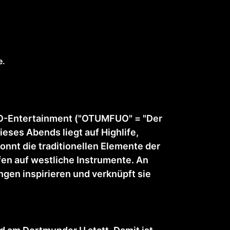
e.
UO-Entertainment ("OTUMFUO" = "Der
ieses Abends liegt auf Highlife,
onnt die traditionellen Elemente der
fen auf westliche Instrumente. An
ngen inspirieren und verknüpft sie