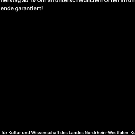
nnerstag ab 19 Uhr an unterschiedlichen Orten im un
ende garantiert!
m für Kultur und Wissenschaft des Landes Nordrhein-Westfalen, K