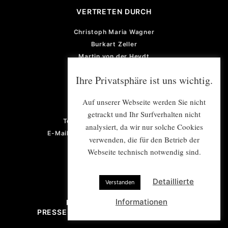
VERTRETEN DURCH
Christoph Maria Wagner
Burkart Zeller
Martin von der Heydt
Michael Pattmann
Ihre Privatsphäre ist uns wichtig.
GESCHÄFTSFÜHRUNG
Auf unserer Webseite werden Sie nicht
Violetta von der Heydt
getrackt und Ihr Surfverhalten nicht
Telefon: +49 (0) 201 922 77 67
analysiert, da wir nur solche Cookies
E-Mail: violetta.vonderheydt@e-mex.de
verwenden, die für den Betrieb der
Webseite technisch notwendig sind.
Detaillierte
Verstanden
Informationen
PROJEKTMANAGEMENT/
PRESSE- UND ÖFFENTLICHKEITSARBEIT